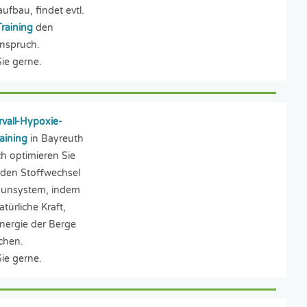
ufbau, findet evtl.
Training
den
nspruch.
ie gerne.
rvall-Hypoxie-
aining
in Bayreuth
 optimieren Sie
t, den Stoffwechsel
unsystem, indem
atürliche Kraft,
nergie der Berge
chen.
ie gerne.