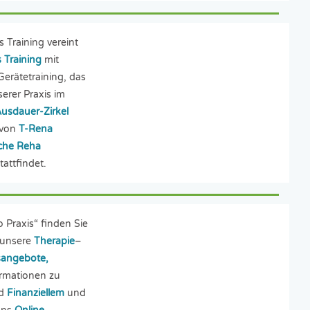
 Training vereint
 Training
mit
Gerätetraining, das
erer Praxis im
Ausdauer-Zirkel
 von
T-Rena
sche Reha
tattfindet.
 Praxis“ finden Sie
 unsere
Therapie
–
sangebote,
ormationen zu
d
Finanziellem
und