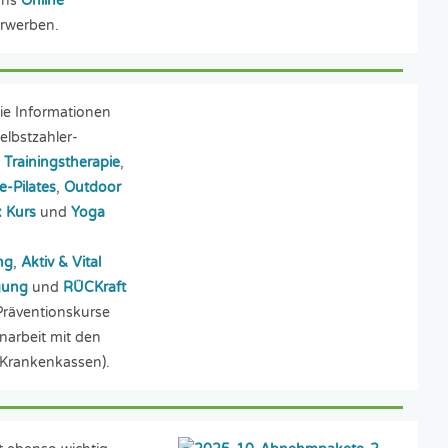
uns
Online
rwerben.
Sie Informationen
elbstzahler-
g Trainingstherapie
,
-Pilates
,
Outdoor
x Kurs
und
Yoga
ng
,
Aktiv & Vital
gung
und
RÜCKraft
Präventionskurse
arbeit mit den
 Krankenkassen).