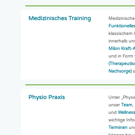
Medizinisches Training
Medizinisches
Funktionelles
klassischem 
innerhalb uns
Milon Kraft-
und in Form
(Therapeuti
Nachsorge)
s
Physio Praxis
Unter „Physio
unser
Team
,
und
Wellnes
wichtige Inf
Terminen
un