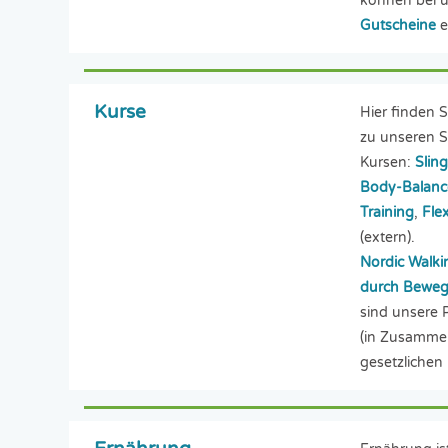
können bei 
Gutscheine
e
Kurse
Hier finden 
zu unseren S
Kursen:
Slin
Body-Balance
Training
,
Fle
(extern).
Nordic Walki
durch Bewe
sind unsere 
(in Zusammen
gesetzlichen