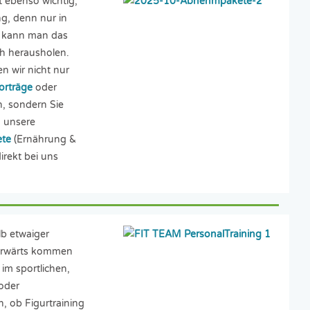
t ebenso wichtig,
g, denn nur in
 kann man das
ch herausholen.
n wir nicht nur
orträge
oder
, sondern Sie
 unsere
te
(Ernährung &
rekt bei uns
b etwaiger
orwärts kommen
im sportlichen,
 oder
h, ob Figurtraining