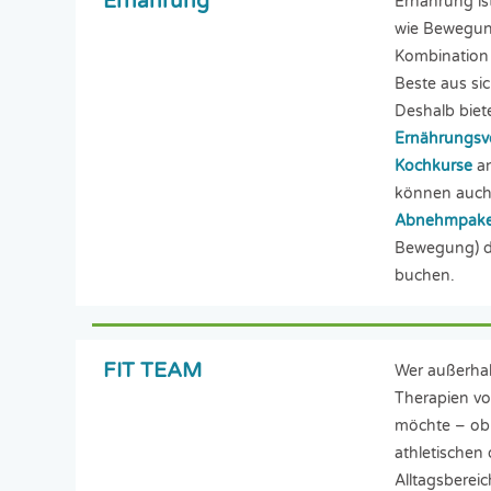
Ernährung
Ernährung is
wie Bewegun
Kombination
Beste aus si
Deshalb biete
Ernährungsv
Kochkurse
an
können auch
Abnehmpake
Bewegung) di
buchen.
FIT TEAM
Wer außerhal
Therapien v
möchte – ob 
athletischen
Alltagsbereic